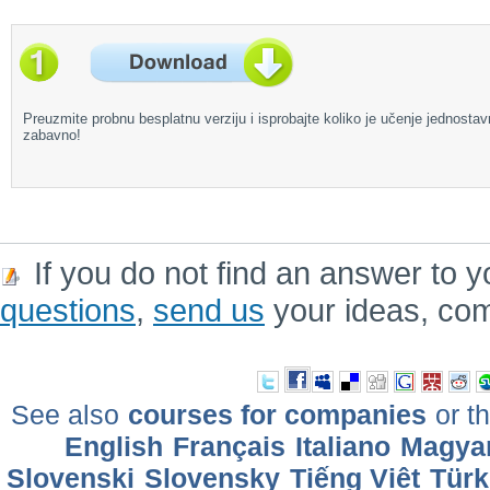
Preuzmite probnu besplatnu verziju i isprobajte koliko je učenje jednostav
zabavno!
If you do not find an answer to y
questions
,
send us
your ideas, co
See also
courses for companies
or th
English
Français
Italiano
Magya
Slovenski
Slovensky
Tiếng Việt
Türk