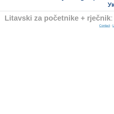
У
Litavski za početnike + rječnik
Contact
-
L