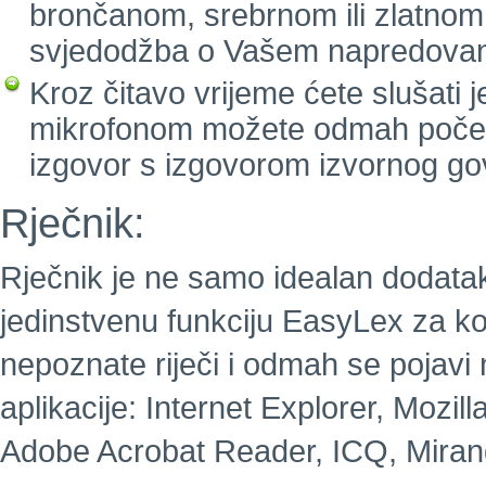
brončanom, srebrnom ili zlatnom
svjedodžba o Vašem napredovan
Kroz čitavo vrijeme ćete slušati 
mikrofonom možete odmah početi g
izgovor s izgovorom izvornog go
Rječnik:
Rječnik je ne samo idealan dodatak 
jedinstvenu funkciju EasyLex za koj
nepoznate riječi i odmah se pojavi
aplikacije: Internet Explorer, Mozill
Adobe Acrobat Reader, ICQ, Mirand