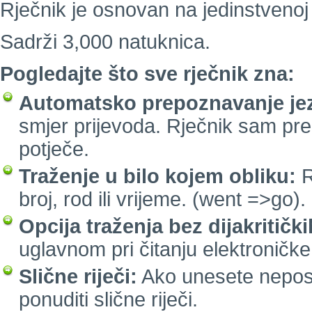
Rječnik je osnovan na jedinstvenoj 
Sadrži 3,000 natuknica.
Pogledajte što sve rječnik zna:
Automatsko prepoznavanje jez
smjer prijevoda. Rječnik sam pre
potječe.
Traženje u bilo kojem obliku:
R
broj, rod ili vrijeme. (went =>go).
Opcija traženja bez dijakritičk
uglavnom pri čitanju elektroničke
Slične riječi:
Ako unesete neposto
ponuditi slične riječi.