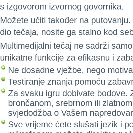
s izgovorom izvornog govornika.
Možete učiti također na putovanju. I
dio tečaja, nosite ga stalno kod se
Multimedijalni tečaj ne sadrži samo 
unikatne funkcije za efikasnu i za
Ne dosadne vježbe, nego motivaci
Testiranje znanja pomoću zabavn
Za svaku igru dobivate bodove. Z
brončanom, srebrnom ili zlatnom
svjedodžba o Vašem napredovan
Sve vrijeme ćete slušati jezik i