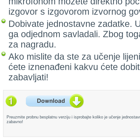
mikrofonom možete direktno početi
izgovor s izgovorom izvornog go
Dobivate jednostavne zadatke. Uč
ga odjednom savladali. Zbog toga
za nagradu.
Ako mislite da ste za učenje lijeni
ćete iznenađeni kakvu ćete dobiti
zabavljati!
Preuzmite probnu besplatnu verziju i isprobajte koliko je učenje jednostav
zabavno!