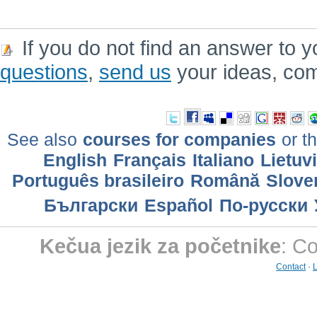
If you do not find an answer to y
questions
,
send us
your ideas, co
See also
courses for companies
or th
English
Français
Italiano
Lietuv
Português brasileiro
Română
Slove
Български
Еspañol
По-русски
Kečua jezik za početnike
: C
Contact
-
L