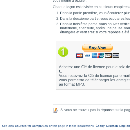
vous mettre à étudier.
Chaque leçon est divisée en plusieurs chapitres e
Dans la partie première, vous écouterez plus
Dans la deuxième partie, vous écouterez le
Dans la troisième partie, vous pouvez vérifi
maternelle, et ensuite, après une pause, vou
étrangère et vérifierez si votre réponse a été
Achetez une Clé de licence pour le prix d
€
.
Vous recevrez la Clé de licence par e-mail
vous permettra de télécharger les enregis
au format MP3.
Si vous ne trouvez pas la réponse sur la pa
See also
courses for companies
or this page in those localizations:
Česky
Deutsch
English