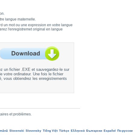
on.
tre langue maternelle.
bord un mot ou une expression en votre langue
erez l'enregistremet original en langue
z un fichier .EXE et sauvegardez-le sur
e votre ordinateur. Une fois le fichier
, vous obtiendrez les enregistrements
aires et problèmes.
mână
Slovenski
Slovensky
Tiếng Việt
Türkçe
Ελληνικά
Български
Еspañol
По-русски