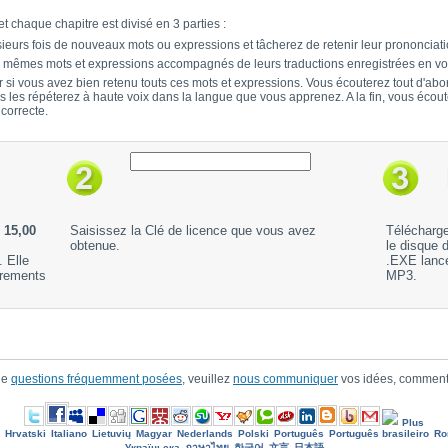
t chaque chapitre est divisé en 3 parties :
ieurs fois de nouveaux mots ou expressions et tâcherez de retenir leur prononciati
s mêmes mots et expressions accompagnés de leurs traductions enregistrées en vo
er si vous avez bien retenu touts ces mots et expressions. Vous écouterez tout d'a
s les répéterez à haute voix dans la langue que vous apprenez. A la fin, vous écout
 correcte.
e
15,00
Saisissez la Clé de licence que vous avez
Télécharge
obtenue.
le disque d
. Elle
.EXE lancé
trements
MP3.
ge
questions fréquemment posées
, veuillez
nous communiquer
vos idées, comment
Plus
Hrvatski
Italiano
Lietuvių
Magyar
Nederlands
Polski
Português
Português brasileiro
Ro
Україньска
ภาษาไทย
한국어
文言
日本語