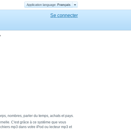
Application language:
Français
Se connecter
o
rps, nombres, parler du temps, achats et pays.
ernelle. C'est grâce à ce système que vous
fichiers mp3 dans votre iPod ou lecteur mp3 et