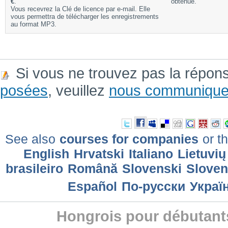
€
.
obtenue.
Vous recevrez la Clé de licence par e-mail. Elle
vous permettra de télécharger les enregistrements
au format MP3.
Si vous ne trouvez pas la répon
posées
, veuillez
nous communique
See also
courses for companies
or th
English
Hrvatski
Italiano
Lietuvių
brasileiro
Română
Slovenski
Slove
Еspañol
По-русски
Украї
Hongrois pour débutant