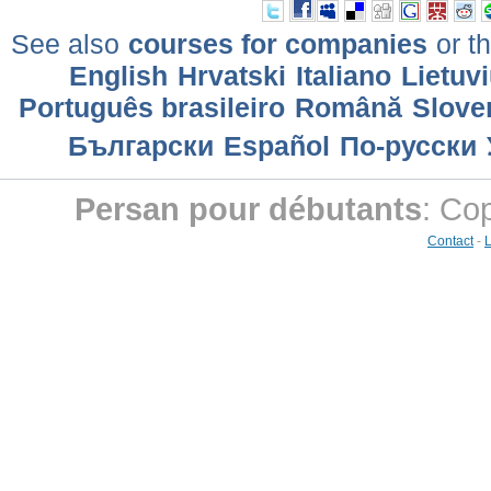
See also
courses for companies
or th
English
Hrvatski
Italiano
Lietuv
Português brasileiro
Română
Slove
Български
Еspañol
По-русски
Persan pour débutants
: Co
Contact
-
L