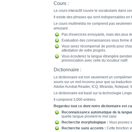
Cours :
Le cours interactif couvre le vocabulaire dans ce
Il existe des phrases qui sont indispensables en
Le cours multimédia ne comprend pas seulement u
amusant.
Pas d'exercices ennuyants, mais des jeux d
Evaluation des connaissances sous forme d
Vous serez récompensé de points pour chaq
attestation de votre progrès.
Vous écouterez la langue étrangère pendant 
prononciation avec celle du locuteur natif.
Dictionnaire :
Le dictionnaire est non seulement un complément i
souris sur un mot inconnu pour que sa traduction 
Adobe Acrobat Reader, ICQ, Miranda, Notepad, W
Le dictionnaire est basé sur la technologie Ling
Il comprend 3,000 entrées.
Regardez tout ce dont notre dictionnaire est ca
Reconnaissance automatique de la langue
quelle langue provient le mot saisi.
Recherche morphologique :
Vous pouvez en
Recherche sans accents :
Cette fonction vo