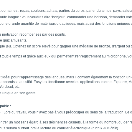
s domaines : repas, couleurs, achats, parties du corps, parler du temps, pays, salut
 toute langue : vous voudrez dire ‘bonjour’, commander une boisson, demander vot
ne grande quantité de matériaux didactiques, mais aussi des fonctions uniques p
e motivation récompensés par des points.
e quiz amusants.
ue jeu. Obtenez un score élevé pour gagner une médaille de bronze, d'argent ou
tout le temps et grâce aux jeux qui permettent l'enregistrement au microphone, vo
déal pour l'apprentissage des langues, mais il contient également la fonction uniqu
apparaisse aussitôt. EasyLex fonctionne avec les applications Internet Explorer, Mozi
ordpad, etc.
ea unique en son genre.
pable :
 :
Lors du travail, vous n'avez pas à vous préoccuper du sens de la traduction. Le
trer un mot sans égard à ses désinences casuels, à la forme du nombre, du genr
us servira surtout lors la lecture du courrier électronique (rucnik -> ručník).