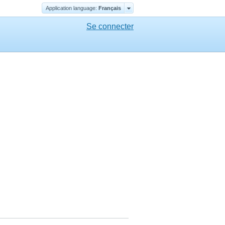
Application language:
Français
Se connecter