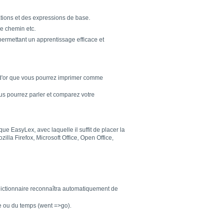
ations et des expressions de base.
re chemin etc.
ermettant un apprentissage efficace et
 d'or que vous pourrez imprimer comme
us pourrez parler et comparez votre
e EasyLex, avec laquelle il suffit de placer la
lla Firefox, Microsoft Office, Open Office,
 dictionnaire reconnaîtra automatiquement de
e ou du temps (went =>go).