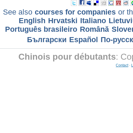
See also
courses for companies
or th
English
Hrvatski
Italiano
Lietuv
Português brasileiro
Română
Slove
Български
Еspañol
По-русс
Chinois pour débutants
: Co
Contact
-
L