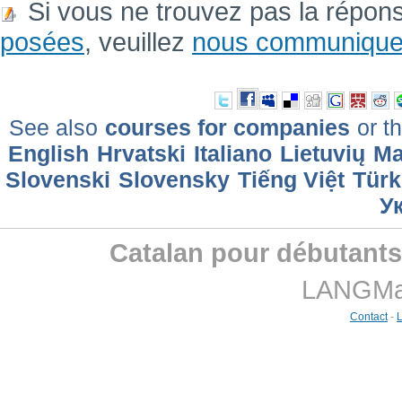
Si vous ne trouvez pas la répon
posées
, veuillez
nous communique
See also
courses for companies
or th
English
Hrvatski
Italiano
Lietuvių
Ma
Slovenski
Slovensky
Tiếng Việt
Türk
У
Catalan pour débutants 
LANGMast
Contact
-
L