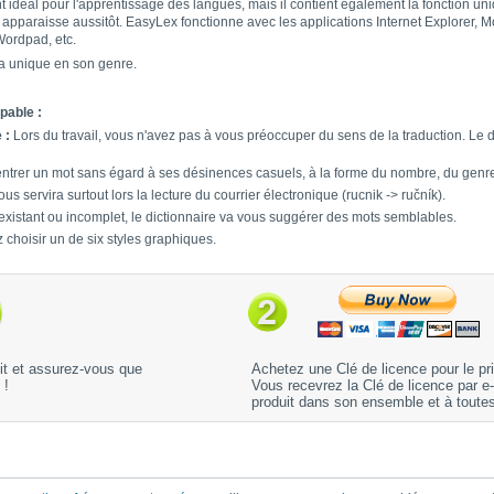
déal pour l'apprentissage des langues, mais il contient également la fonction uniqu
apparaisse aussitôt. EasyLex fonctionne avec les applications Internet Explorer, Mozi
ordpad, etc.
ea unique en son genre.
pable :
 :
Lors du travail, vous n'avez pas à vous préoccuper du sens de la traduction. Le
trer un mot sans égard à ses désinences casuels, à la forme du nombre, du genr
us servira surtout lors la lecture du courrier électronique (rucnik -> ručník).
existant ou incomplet, le dictionnaire va vous suggérer des mots semblables.
choisir un de six styles graphiques.
uit et assurez-vous que
Achetez une Clé de licence pour le pr
 !
Vous recevrez la Clé de licence par e
produit dans son ensemble et à toutes