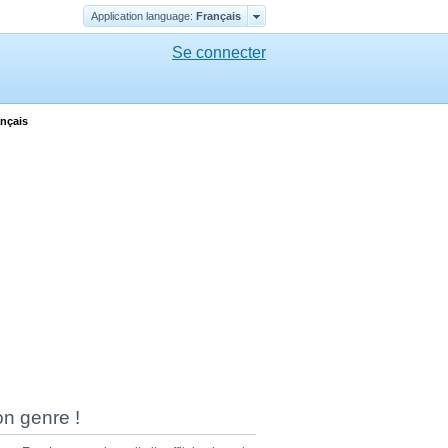
Application language:
Français
Se connecter
ançais
on genre !