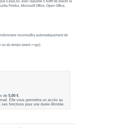
e EasyLex, avec laquelle il suffit de placer la
lla Firefox, Microsoft Office, Open Office,
 dictionnaire reconnaîtra automatiquement de
e ou du temps (went =>go).
ix de
5,00 €
.
-mail. Elle vous permettra un accès au
 ses fonctions pour une durée illimitée.