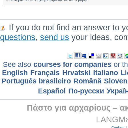
If you do not find an answer to y
questions
,
send us
your ideas, co
See also
courses for companies
or th
English
Français
Hrvatski
Italiano
Li
Português brasileiro
Română
Sloven
Еspañol
По-русски
Украї
Πάστο για αρχαρίους – α
LANGMast
Contact
-
L