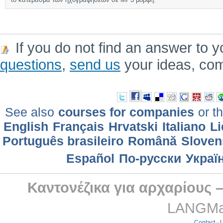
If you do not find an answer to y
questions
,
send us
your ideas, co
See also
courses for companies
or th
English
Français
Hrvatski
Italiano
Li
Português brasileiro
Română
Sloven
Еspañol
По-русски
Украї
Καντονέζικα για αρχαρίους 
LANGMast
Contact
-
L