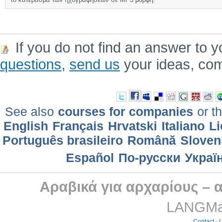
If you do not find an answer to y
questions
,
send us
your ideas, co
See also
courses for companies
or th
English
Français
Hrvatski
Italiano
Li
Português brasileiro
Română
Sloven
Еspañol
По-русски
Украї
Αραβικά για αρχαρίους – 
LANGMast
Contact
-
L