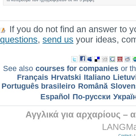
If you do not find an answer to y
questions
,
send us
your ideas, co
See also
courses for companies
or th
Français
Hrvatski
Italiano
Lietuv
Português brasileiro
Română
Sloven
Еspañol
По-русски
Украї
Αγγλικά για αρχαρίους – 
LANGMast
Contact
-
L