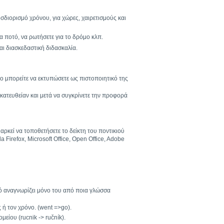
σδιορισμό χρόνου, για χώρες, χαιρετισμούς και
α ποτό, να ρωτήσετε για το δρόμο κλπ.
αι διασκεδαστική διδασκαλία.
οίο μπορείτε να εκτυπώσετε ως πιστοποιητικό της
κατευθείαν και μετά να συγκρίνετε την προφορά
αρκεί να τοποθετήσετε το δείκτη του ποντικιού
 Firefox, Microsoft Office, Open Office, Adobe
κό αναγνωρίζει μόνο του από ποια γλώσσα
 ή τον χρόνο. (went =>go).
είου (rucnik -> ručník).