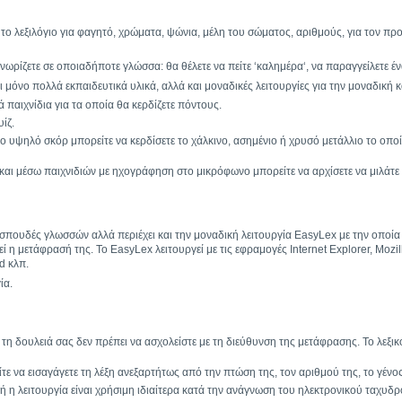
ο λεξιλόγιο για φαγητό, χρώματα, ψώνια, μέλη του σώματος, αριθμούς, για τον προ
ωρίζετε σε οποιαδήποτε γλώσσα: θα θέλετε να πείτε ‘καλημέρα‘, να παραγγείλετε έν
μόνο πολλά εκπαιδευτικά υλικά, αλλά και μοναδικές λειτουργίες για την μοναδική κ
ά παιχνίδια για τα οποία θα κερδίζετε πόντους.
ίζ.
 το υψηλό σκόρ μπορείτε να κερδίσετε το χάλκινο, ασημένιο ή χρυσό μετάλλιο το οπ
και μέσω παιχνιδιών με ηχογράφηση στο μικρόφωνο μπορείτε να αρχίσετε να μιλάτε 
 σπουδές γλωσσών αλλά περιέχει και την μοναδική λειτουργία EasyLex με την οποία 
η μετάφρασή της. Το EasyLex λειτουργεί με τις εφραμογές Internet Explorer, Mozilla
d κλπ.
ία.
τη δουλειά σας δεν πρέπει να ασχολείστε με τη διεύθυνση της μετάφρασης. Το λεξι
ε να εισαγάγετε τη λέξη ανεξαρτήτως από την πτώση της, τον αριθμού της, το γένος
 η λειτουργία είναι χρήσιμη ιδιαίτερα κατά την ανάγνωση του ηλεκτρονικού ταχυδρομ