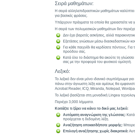
Σειρά μαθημάτων:
Η σειρά αλληλεπιδραστικών μαθημάτων καλύπτει τ
για βασικές φράσεις.
Υπάρχουν πράγματα τα οποία θα χρειαστείτε να γν
Η σειρά των πολυμεσικών μαθημάτων δεν περιέχει 
Δεν έχει βαρετές ασκήσεις, αλλά παρακινητικ
Εξετάσεις γνώσεων μέσω διασκεδαστικών κου
Για κάθε παιχνίδι θα κερδίσετε πόντους. Για
προόδου σας.
Κατά όλο το διάστημα θα ακούτε τη γλώσσα 
σας με την προφορά του φυσικού ομιλητή.
Λεξικό:
Το λεξικό δεν είναι μόνο ιδανικό συμπλήρωμα για
πάνω στην άγνωστη λέξη και αμέσως θα εμφανιστεί 
Acrobat Reader, ICQ, Miranda, Notepad, Wordpa
Το λεξικό βασίζεται στη μοναδική Lingea τεχνολογ
Περιέχει 3,000 λήμματα.
Κοιτάξτε τι ξέρει να κάνει το δικό μας λεξικό:
Αυτόματη αναγνώριση της γλώσσας:
Κατά 
προέρχεται η δεδομένη λέξη.
Αναζήτηση οποιασδήποτε μορφής:
Μπορείτ
Επιλογή αναζήτησης χωρίς διακριτικά:
Αυτή