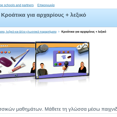
ge schools and partners
Επικοινωνία
Κροάτικα για αρχαρίους + λεξικό
ματα, λεξικά και άλλα γλωσσικά παραρτήματα
Κροάτικα για αρχαρίους + λεξικό
σσικών μαθημάτων. Μάθετε τη γλώσσα μέσω παιχνιδ