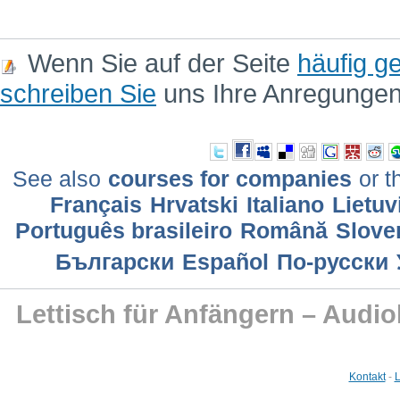
Wenn Sie auf der Seite
häufig ge
schreiben Sie
uns Ihre Anregunge
See also
courses for companies
or t
Français
Hrvatski
Italiano
Lietuv
Português brasileiro
Română
Slove
Български
Еspañol
По-русски
Lettisch für Anfängern – Audio
Kontakt
-
L