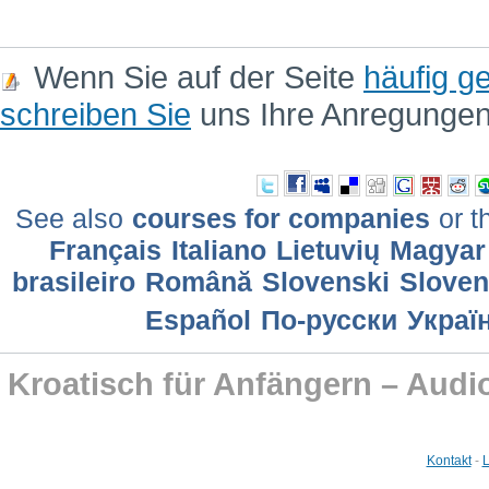
Wenn Sie auf der Seite
häufig ge
schreiben Sie
uns Ihre Anregunge
See also
courses for companies
or t
Français
Italiano
Lietuvių
Magyar
brasileiro
Română
Slovenski
Slove
Еspañol
По-русски
Украї
Kroatisch für Anfängern – Audi
Kontakt
-
L