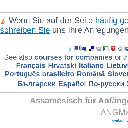
Wenn Sie auf der Seite
häufig ge
schreiben Sie
uns Ihre Anregunge
See also
courses for companies
or t
Français
Hrvatski
Italiano
Lietuv
Português brasileiro
Română
Slove
Български
Еspañol
По-русски
Assamesisch für Anfäng
LANGMast
Kontakt
-
L