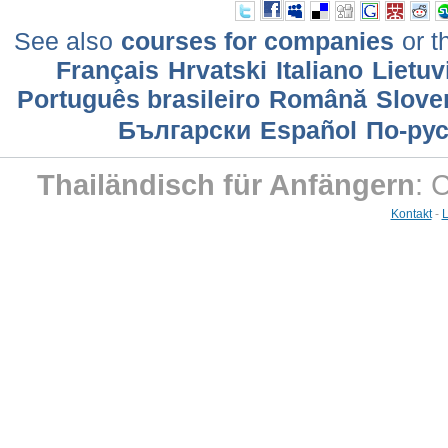
See also
courses for companies
or t
Français
Hrvatski
Italiano
Lietuv
Português brasileiro
Română
Slove
Български
Еspañol
По-ру
Thailändisch für Anfängern
: 
Kontakt
-
L