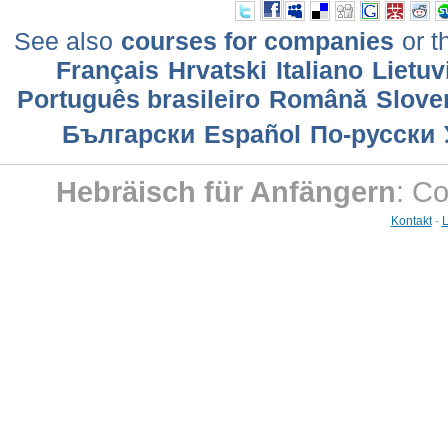
See also
courses for companies
or t
Français
Hrvatski
Italiano
Lietuv
Português brasileiro
Română
Slove
Български
Еspañol
По-русски
Hebräisch für Anfängern
: C
Kontakt
-
L