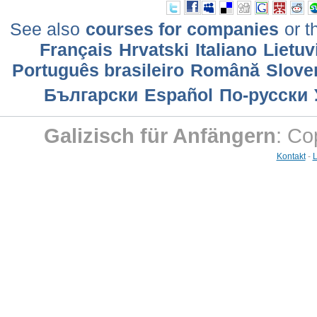
See also
courses for companies
or t
Français
Hrvatski
Italiano
Lietuv
Português brasileiro
Română
Slove
Български
Еspañol
По-русски
Galizisch für Anfängern
: Co
Kontakt
-
L