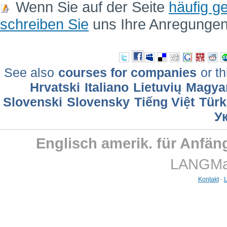
Wenn Sie auf der Seite
häufig ge
schreiben Sie
uns Ihre Anregunge
See also
courses for companies
or th
Hrvatski
Italiano
Lietuvių
Magya
Slovenski
Slovensky
Tiếng Việt
Türk
У
Englisch amerik. für Anfä
LANGMast
Kontakt
-
L