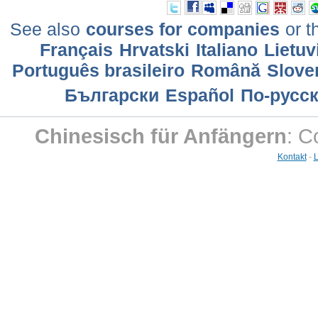
See also
courses for companies
or t
Français
Hrvatski
Italiano
Lietuv
Português brasileiro
Română
Slove
Български
Еspañol
По-русс
Chinesisch für Anfängern
: C
Kontakt
-
L