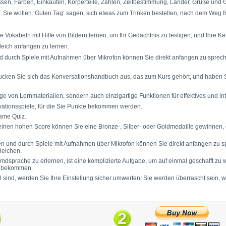
 Essen, Farben, Einkaufen, Körperteile, Zahlen, Zeitbestimmung, Länder, Grüße und
n: Sie wollen ‘Guten Tag‘ sagen, sich etwas zum Trinken bestellen, nach dem Weg 
 Vokabeln mit Hilfe von Bildern lernen, um Ihr Gedächtnis zu festigen, und Ihre Ke
leich anfangen zu lernen.
d durch Spiele mit Aufnahmen über Mikrofon können Sie direkt anfangen zu sprec
ucken Sie sich das Konversationshandbuch aus, das zum Kurs gehört, und haben Si
ge von Lernmaterialien, sondern auch einzigartige Funktionen für effektives und i
ationsspiele, für die Sie Punkte bekommen werden.
same Quiz.
inen hohen Score können Sie eine Bronze-, Silber- oder Goldmedaille gewinnen, di
en und durch Spiele mit Aufnahmen über Mikrofon können Sie direkt anfangen zu 
leichen.
sprache zu erlernen, ist eine komplizierte Aufgabe, um auf einmal geschafft zu 
en bekommen.
ul sind, werden Sie Ihre Einstellung sicher umwerten! Sie werden überrascht sein,