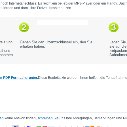
h Internetanschluss. Es reicht ein beliebiger MP3-Player oder ein Handy. Das hei
b lernen und damit Ihre Freizeit besser nutzen.
reis von
Geben Sie den Lizenzschlüssel ein, den Sie
Laden Sie 
erhalten haben.
sie auf di
ail und
Entpacken 
ufnahmen
Aufnahmen
im PDF-Format herunter.
Diese Begleittexte werden Ihnen helfen, die Tonaufnahme
:
gen
keine Antwort finden,
schreiben Sie
uns Ihre Anregungen, Bemerkungen und Pr