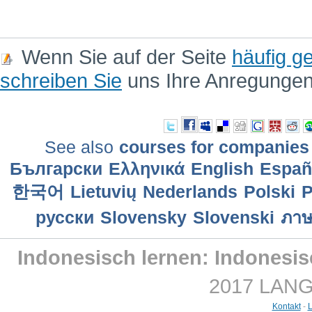
Wenn Sie auf der Seite
häufig ge
schreiben Sie
uns Ihre Anregunge
See also
courses for companies
Български
Ελληνικά
English
Еspañ
한국어
Lietuvių
Nederlands
Polski
P
русски
Slovensky
Slovenski
ภาษ
Indonesisch lernen: Indonesi
2017 LANGM
Kontakt
-
L