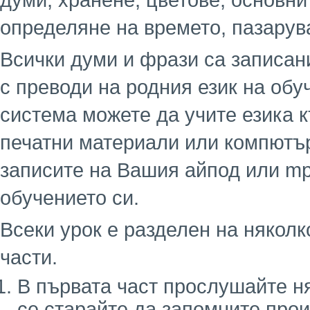
думи, хранене, цветове, основни
определяне на времето, пазарув
Всички думи и фрази са записани
с преводи на родния език на обу
система можете да учите езика к
печатни материали или компютър
записите на Вашия айпод или mp
обучението си.
Всеки урок е разделен на няколк
части.
В първата част прослушайте н
се старайте да запомните про