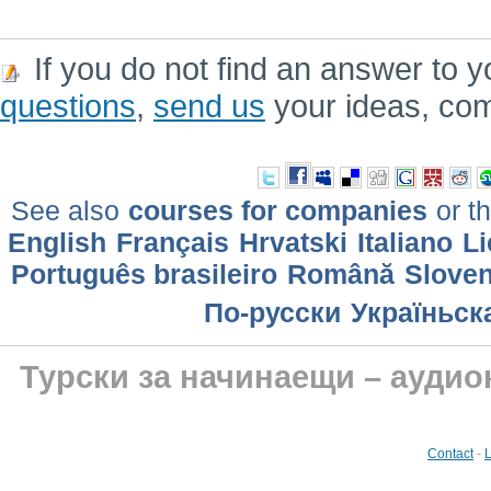
If you do not find an answer to y
questions
,
send us
your ideas, co
See also
courses for companies
or th
English
Français
Hrvatski
Italiano
Li
Português brasileiro
Română
Sloven
По-русски
Україньск
Турски за начинаещи – аудио
Contact
-
L