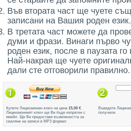
Във втората част ще чуете същ
записани на Вашия роден език.
В третата част можете да пров
думи и фрази. Винаги първо ч
роден език, после в паузата го
Най-накрая ще чуете оригинал
дали сте отговорили правилно.
Купете Лицензионен ключ на цена
15,00 €
.
Въведете Лицензи
Лицензионният ключ ще Ви бъде изпратен с
получили.
имейл. Ще Ви предостави възможността за
сваляне на записи в МР3 формат.