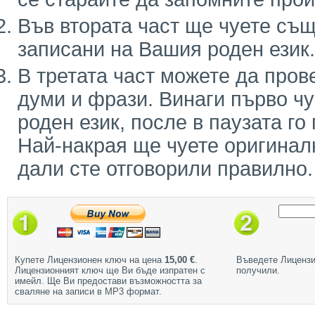
Във втората част ще чуете същ
записани на Вашия роден език.
В третата част можете да пров
думи и фрази. Винаги първо ч
роден език, после в паузата го
Най-накрая ще чуете оригинал
дали сте отговорили правилно.
Купете Лицензионен ключ на цена
15,00 €
.
Въведете Лицензи
Лицензионният ключ ще Ви бъде изпратен с
получили.
имейл. Ще Ви предостави възможността за
сваляне на записи в МР3 формат.