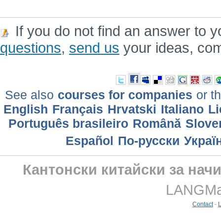
If you do not find an answer to y
questions
,
send us
your ideas, co
See also
courses for companies
or th
English
Français
Hrvatski
Italiano
Li
Português brasileiro
Română
Slove
Еspañol
По-русски
Украї
Кантонски китайски за нач
LANGMast
Contact
-
L