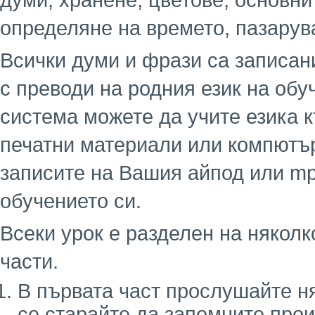
думи, хранене, цветове, основни
определяне на времето, пазарув
Всички думи и фрази са записани
с преводи на родния език на обу
система можете да учите езика к
печатни материали или компютър
записите на Вашия айпод или mp
обучението си.
Всеки урок е разделен на няколк
части.
В първата част прослушайте н
се старайте да запомните про