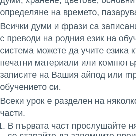
думи, хранене, цветове, основни
определяне на времето, пазарув
Всички думи и фрази са записани
с преводи на родния език на обу
система можете да учите езика к
печатни материали или компютър
записите на Вашия айпод или mp
обучението си.
Всеки урок е разделен на няколк
части.
В първата част прослушайте н
се старайте да запомните про