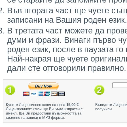
Във втората част ще чуете същ
записани на Вашия роден език.
В третата част можете да пров
думи и фрази. Винаги първо ч
роден език, после в паузата го
Най-накрая ще чуете оригинал
дали сте отговорили правилно.
Купете Лицензионен ключ на цена
15,00 €
.
Въведете Лицензи
Лицензионният ключ ще Ви бъде изпратен с
получили.
имейл. Ще Ви предостави възможността за
сваляне на записи в МР3 формат.