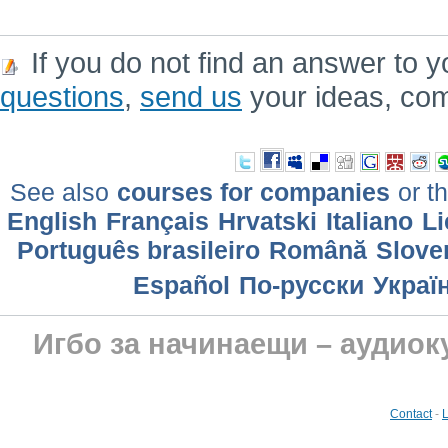
If you do not find an answer to y
questions
,
send us
your ideas, co
See also
courses for companies
or th
English
Français
Hrvatski
Italiano
Li
Português brasileiro
Română
Slove
Еspañol
По-русски
Украї
Игбо за начинаещи – аудиок
Contact
-
L