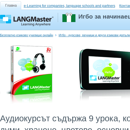
Главна
e-Learning for companies, language schools and partners
Конта
Игбо за начинае
Безплатно езиково училище онлайн
Игбо - курсове, речници и други езикови допъл
Аудиокурсът съдържа 9 урока, к