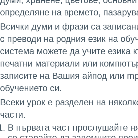
думи, хранене, цветове, основни
определяне на времето, пазарув
Всички думи и фрази са записани
с преводи на родния език на обу
система можете да учите езика к
печатни материали или компютър
записите на Вашия айпод или mp
обучението си.
Всеки урок е разделен на няколк
части.
В първата част прослушайте н
се старайте да запомните про