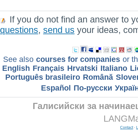
If you do not find an answer to y
questions
,
send us
your ideas, co
See also
courses for companies
or th
English
Français
Hrvatski
Italiano
Li
Português brasileiro
Română
Slove
Еspañol
По-русски
Украї
Галисийски за начинае
LANGMast
Contact
-
L