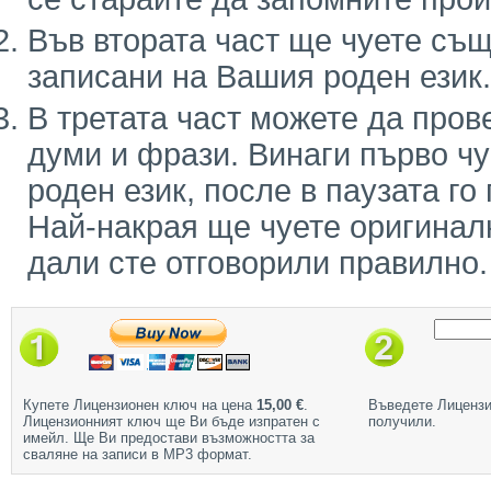
Във втората част ще чуете същ
записани на Вашия роден език.
В третата част можете да пров
думи и фрази. Винаги първо ч
роден език, после в паузата го
Най-накрая ще чуете оригинал
дали сте отговорили правилно.
Купете Лицензионен ключ на цена
15,00 €
.
Въведете Лицензи
Лицензионният ключ ще Ви бъде изпратен с
получили.
имейл. Ще Ви предостави възможността за
сваляне на записи в МР3 формат.