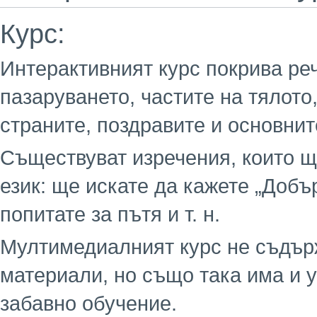
Курс:
Интерактивният курс покрива реч
пазаруването, частите на тялото
страните, поздравите и основнит
Съществуват изречения, които щ
език: ще искате да кажете „Добър
попитате за пътя и т. н.
Мултимедиалният курс не съдър
материали, но също така има и 
забавно обучение.