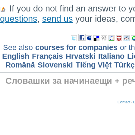
If you do not find an answer to y
questions
,
send us
your ideas, co
See also
courses for companies
or th
English
Français
Hrvatski
Italiano
Li
Română
Slovenski
Tiếng Việt
Türkç
Словашки за начинаещи + ре
Contact
-
L