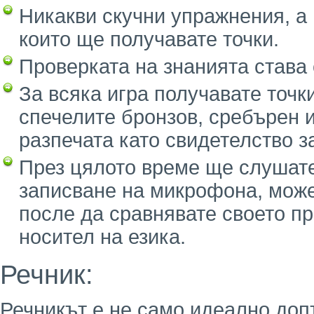
Никакви скучни упражнения, а 
които ще получавате точки.
Проверката на знанията става 
За всяка игра получавате точк
спечелите бронзов, сребърен и
разпечата като свидетелство з
През цялото време ще слушате
записване на микрофона, может
после да сравнявате своето п
носител на езика.
Речник:
Речникът е не само идеално допъ