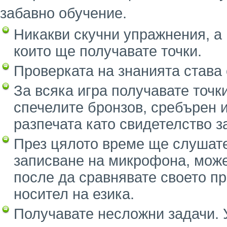
забавно обучение.
Никакви скучни упражнения, а 
които ще получавате точки.
Проверката на знанията става 
За всяка игра получавате точк
спечелите бронзов, сребърен и
разпечата като свидетелство з
През цялото време ще слушате
записване на микрофона, может
после да сравнявате своето п
носител на езика.
Получавате несложни задачи. У