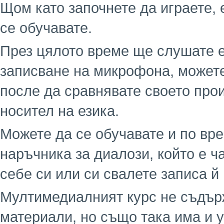
Щом като започнете да играете, 
се обучавате.
През цялото време ще слушате е
записване на микрофона, можете
после да сравнявате своето про
носител на езика.
Можете да се обучавате и по вре
наръчника за диалози, който е ча
себе си или си свалете записа й
Мултимедиалният курс не съдър
материали, но също така има и 