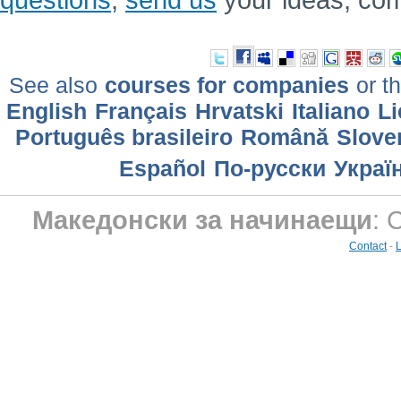
See also
courses for companies
or th
English
Français
Hrvatski
Italiano
Li
Português brasileiro
Română
Slove
Еspañol
По-русски
Украї
Македонски за начинаещи
: 
Contact
-
L