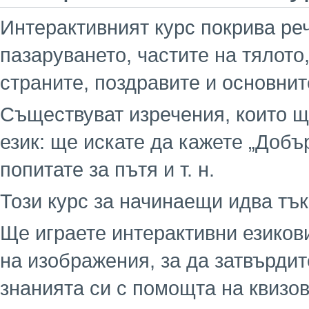
Интерактивният курс покрива реч
пазаруването, частите на тялото
страните, поздравите и основнит
Съществуват изречения, които щ
език: ще искате да кажете „Добър
попитате за пътя и т. н.
Този курс за начинаещи идва тъ
Ще играете интерактивни езиков
на изображения, за да затвърди
знанията си с помощта на квизов