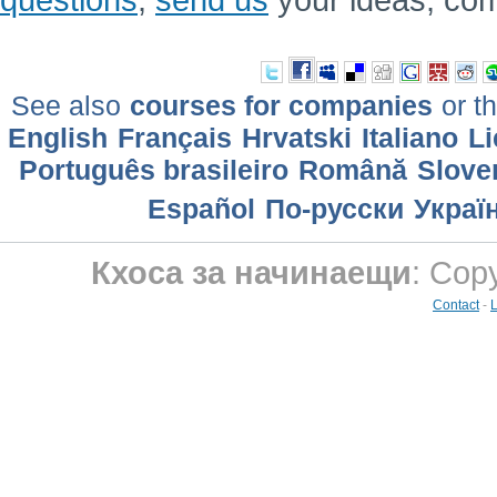
See also
courses for companies
or th
English
Français
Hrvatski
Italiano
Li
Português brasileiro
Română
Slove
Еspañol
По-русски
Украї
Кхоса за начинаещи
: Cop
Contact
-
L