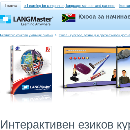
Главна
e-Learning for companies, language schools and partners
Конта
Кхоса за начина
Безплатно езиково училище онлайн
Кхоса - курсове, речници и други езикови допъ
Интерактивен езиков кур