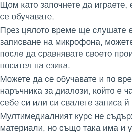
Щом като започнете да играете, 
се обучавате.
През цялото време ще слушате е
записване на микрофона, можете
после да сравнявате своето про
носител на езика.
Можете да се обучавате и по вре
наръчника за диалози, който е ча
себе си или си свалете записа й
Мултимедиалният курс не съдър
материали, но също така има и 