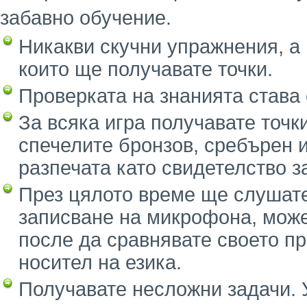
забавно обучение.
Никакви скучни упражнения, а 
които ще получавате точки.
Проверката на знанията става 
За всяка игра получавате точк
спечелите бронзов, сребърен и
разпечата като свидетелство з
През цялото време ще слушате
записване на микрофона, может
после да сравнявате своето п
носител на езика.
Получавате несложни задачи. У