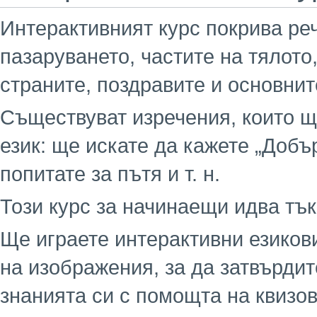
Интерактивният курс покрива реч
пазаруването, частите на тялото
страните, поздравите и основнит
Съществуват изречения, които щ
език: ще искате да кажете „Добър
попитате за пътя и т. н.
Този курс за начинаещи идва тъ
Ще играете интерактивни езиков
на изображения, за да затвърди
знанията си с помощта на квизов