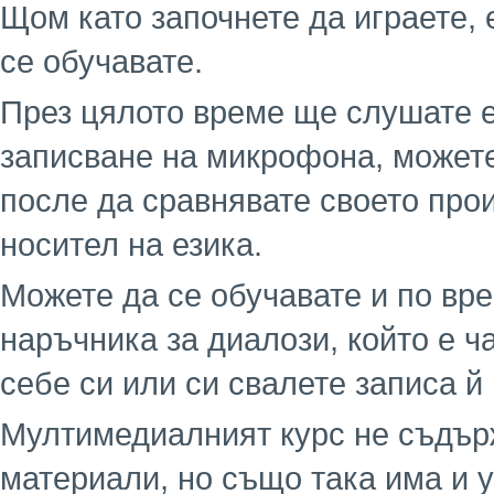
Щом като започнете да играете, 
се обучавате.
През цялото време ще слушате е
записване на микрофона, можете
после да сравнявате своето про
носител на езика.
Можете да се обучавате и по вре
наръчника за диалози, който е ча
себе си или си свалете записа й
Мултимедиалният курс не съдър
материали, но също така има и 