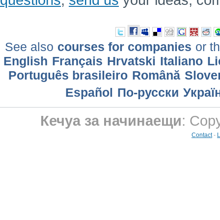
See also
courses for companies
or th
English
Français
Hrvatski
Italiano
Li
Português brasileiro
Română
Slove
Еspañol
По-русски
Украї
Кечуа за начинаещи
: Cop
Contact
-
L