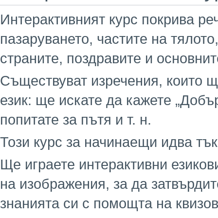
Интерактивният курс покрива реч
пазаруването, частите на тялото
страните, поздравите и основнит
Съществуват изречения, които щ
език: ще искате да кажете „Добър
попитате за пътя и т. н.
Този курс за начинаещи идва тъ
Ще играете интерактивни езиков
на изображения, за да затвърди
знанията си с помощта на квизов