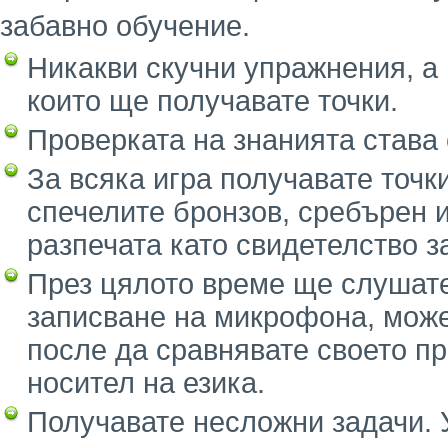
забавно обучение.
Никакви скучни упражнения, а 
които ще получавате точки.
Проверката на знанията става 
За всяка игра получавате точк
спечелите бронзов, сребърен и
разпечата като свидетелство з
През цялото време ще слушате
записване на микрофона, может
после да сравнявате своето п
носител на езика.
Получавате несложни задачи. У