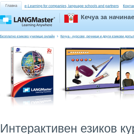
Главна
e-Learning for companies, language schools and partners
Конта
Кечуа за начина
Безплатно езиково училище онлайн
Кечуа - курсове, речници и други езикови допъ
Интерактивен езиков кур