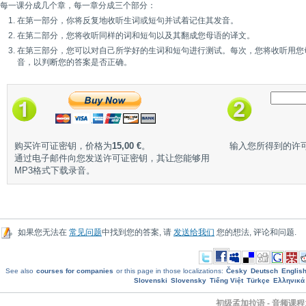
每一课分成几个章，每一章分成三个部分：
在第一部分，你将反复地收听生词或短句并试着记住其发音。
在第二部分，您将收听同样的词和短句以及其翻成您母语的译文。
在第三部分，您可以对自己所学好的生词和短句进行测试。每次，您将收听用您
音，以判断您的答案是否正确。
购买许可证密钥，价格为
15,00 €
。
输入您所得到的许
通过电子邮件向您发送许可证密钥，其让您能够用
MP3格式下载录音。
如果您无法在
常见问题
中找到您的答案, 请
发送给我们
您的想法, 评论和问题.
See also
courses for companies
or this page in those localizations:
Česky
Deutsch
Englis
Slovenski
Slovensky
Tiếng Việt
Türkçe
Ελληνικά
初级孟加拉语 - 音频课程