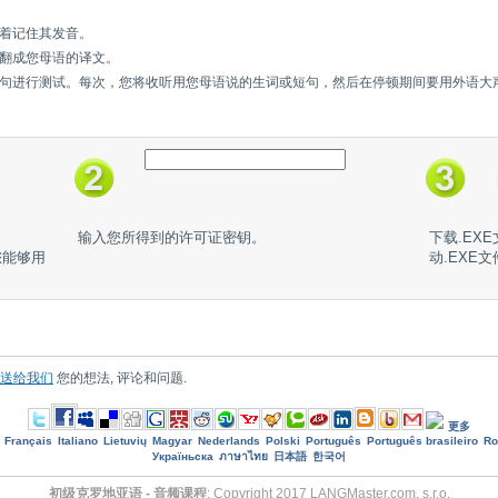
着记住其发音。
翻成您母语的译文。
句进行测试。每次，您将收听用您母语说的生词或短句，然后在停顿期间要用外语大
输入您所得到的许可证密钥。
下载.EX
您能够用
动.EXE
送给我们
您的想法, 评论和问题.
更多
Français
Italiano
Lietuvių
Magyar
Nederlands
Polski
Português
Português brasileiro
R
Україньска
ภาษาไทย
日本語
한국어
初级克罗地亚语 - 音频课程
: Copyright 2017 LANGMaster.com, s.r.o.