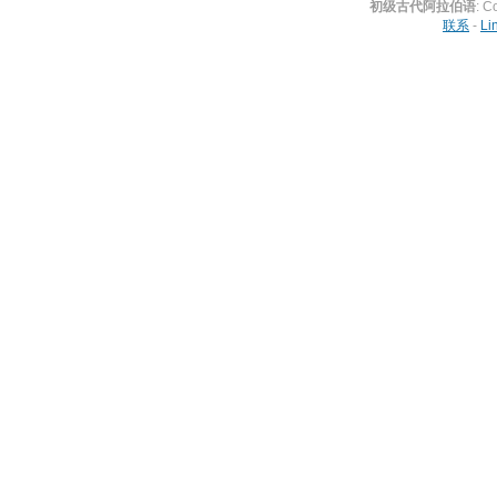
初级古代阿拉伯语
: C
联系
-
Li