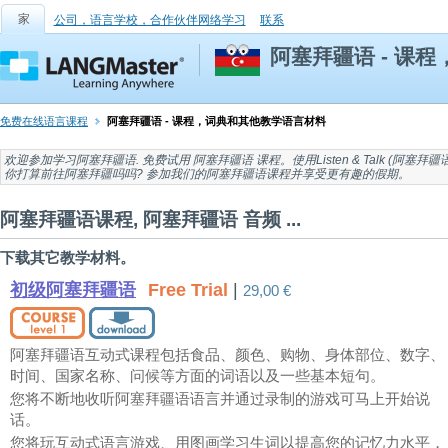
家
公司，语言学校，合作伙伴网络学习
联系
阿塞拜疆语 - 课
免费在线语言课程
阿塞拜疆语 - 课程，词典和其他教学语言材料
欢迎参加
学习阿塞拜疆语
. 免费试用
阿塞拜疆语 课程
。使用Listen & Talk (
阿塞拜疆
你打算前往
阿塞拜疆吗
吗? 参加我们的阿塞拜疆语课程并享受更有趣的假期。
阿塞拜疆语课程, 阿塞拜疆语 音频 ...
下载其它教学材料。
初级阿塞拜疆语
Free Trial
|
29,00 €
阿塞拜疆语互动式课程包括食品、颜色、购物、身体部位、数字、
时间、国家名称、问候等方面的词语以及一些基本短句。
您将不断地收听阿塞拜疆语语言并通过录制的游戏可马上开始说
话。
您将玩互动式语言游戏、用图画学习生词以提高您的记忆力水平，