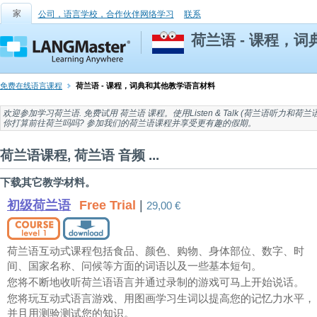
家
公司，语言学校，合作伙伴网络学习
联系
荷兰语 - 课程，
免费在线语言课程
荷兰语 - 课程，词典和其他教学语言材料
欢迎参加
学习荷兰语
. 免费试用
荷兰语 课程
。使用Listen & Talk (
荷兰语听力
和
荷兰
你打算前往
荷兰吗
吗? 参加我们的荷兰语课程并享受更有趣的假期。
荷兰语课程, 荷兰语 音频 ...
下载其它教学材料。
初级荷兰语
Free Trial
|
29,00 €
荷兰语互动式课程包括食品、颜色、购物、身体部位、数字、时
间、国家名称、问候等方面的词语以及一些基本短句。
您将不断地收听荷兰语语言并通过录制的游戏可马上开始说话。
您将玩互动式语言游戏、用图画学习生词以提高您的记忆力水平，
并且用测验测试您的知识。