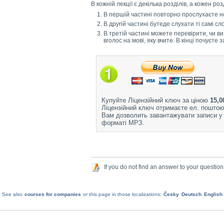
В кожній лекції є декілька розділів, а кожен ро
В першій частині повторно прослухаєте но
В другій частині бутеде слухати ті самі с
В третій частині можете перевірити, чи ви
вголос на мові, яку вчите. В кінці почуєте
Купуйте Ліцензійний ключ за ціною
15,0
Ліцензійний ключ отримаєте ел. поштою
Вам дозволить завантажувати записи у
форматі MP3.
If you do not find an answer to your question
See also
courses for companies
or this page in those localizations:
Česky
Deutsch
English