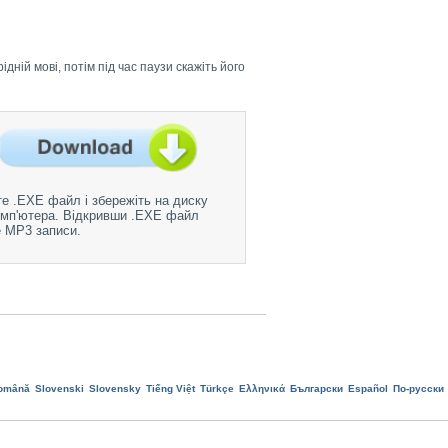
дній мові, потім під час паузи скажіть його
е .EXE файл і збережіть на диску
мп'ютера. Відкривши .EXE файл
 MP3 записи.
omână
Slovenski
Slovensky
Tiếng Việt
Türkçe
Ελληνικά
Български
Еspañol
По-русски