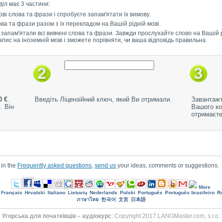
зділ має 3 частини:
ві слова та фрази і спробуєте запам'ятати їх вимову.
лова та фрази разом з їх перекладом на Вашій рідній мові.
 запам'ятали всі вивчені слова та фрази. Завжди прослухайте слово на Вашій рі
 запис на іноземній мові і зможете порівняти, чи ваша відповідь правильна.
0 €
.
Введіть Ліцензійний ключ, який Ви отримали.
Завантажт
. Він
Вашого ко
отримаєте
 in the
Frequently asked questions
,
send us
your ideas, comments or suggestions.
More
Français
Hrvatski
Italiano
Lietuvių
Nederlands
Polski
Português
Português brasileiro
R
ภาษาไทย
한국어
文言
日本語
Угорська для початківців – аудіокурс
: Copyright 2017 LANGMaster.com, s.r.o.