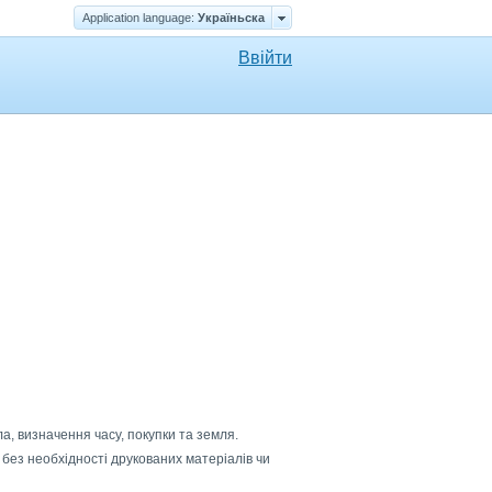
Application language:
Україньска
Ввійти
ла, визначення часу, покупки та земля.
 без необхідності друкованих матеріалів чи