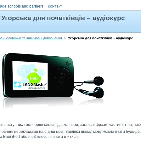
uage schools and partners
Контакт
Угорська для початківців – аудіокурс
рси, словники та інші мовні доповнення
Угорська для початківців – аудіокурс
я наступних тем: перші слова, їда, кольори, загальні фрази, частини тіла, чис
повнені перекладами на рідній мові. Завдяки цьому, мову можна вчити будь-де,
 Ваш iPod або mp3 плеєр і почати вчитися.