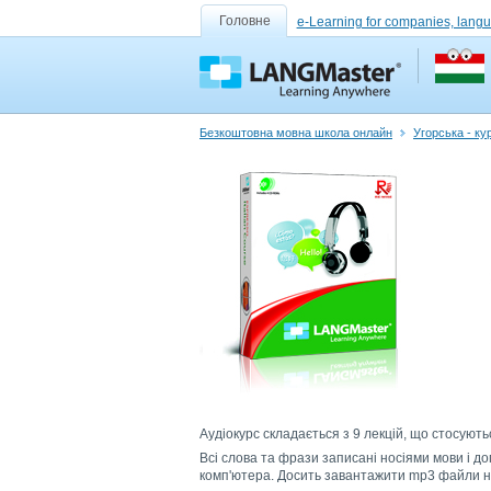
Головне
e-Learning for companies, lang
Безкоштовна мовна школа онлайн
Угорська - ку
Аудіокурс складається з 9 лекцій, що стосуютьс
Всі слова та фрази записані носіями мови і до
комп'ютера. Досить завантажити mp3 файли на