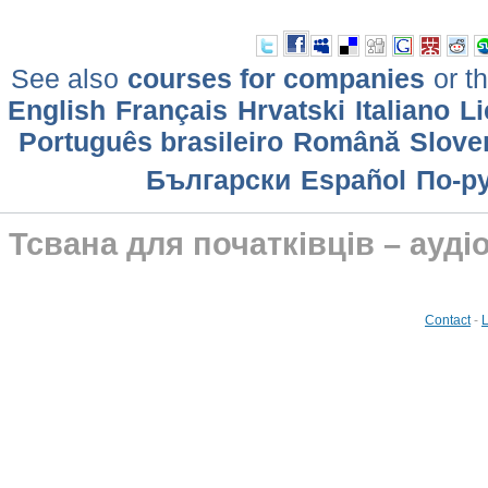
See also
courses for companies
or th
English
Français
Hrvatski
Italiano
Li
Português brasileiro
Română
Slove
Български
Еspañol
По-р
Тсвана для початківців – ауді
Contact
-
L