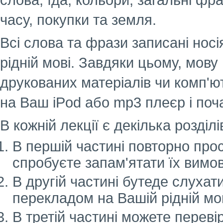
слова, їда, кольори, загальні фр
часу, покупки та земля.
Всі слова та фрази записані нос
рідній мові. Завдяки цьому, мову
друкованих матеріалів чи комп'
на Ваш iPod або mp3 плеєр і поч
В кожній лекції є декілька розділ
В першій частині повторно прос
спробуєте запам'ятати їх вимов
В другій частині бутеде слухати
перекладом на Вашій рідній мов
В третій частині можете перевір