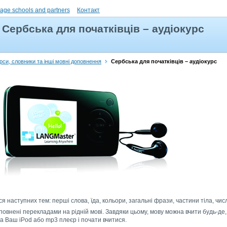
uage schools and partners
Контакт
Сербська для початківців – аудіокурс
рси, словники та інші мовні доповнення
Сербська для початківців – аудіокурс
я наступних тем: перші слова, їда, кольори, загальні фрази, частини тіла, чис
повнені перекладами на рідній мові. Завдяки цьому, мову можна вчити будь-де,
 Ваш iPod або mp3 плеєр і почати вчитися.