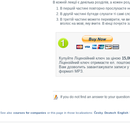
В кожній лекції є декілька розділів, а кожен ро
В першій частині повторно прослухаєте но
В другій частині бутеде слухати ті самі с
В третій частині можете перевірити, чи ви
вголос на мові, яку вчите. В кінці почуєте
Купуйте Ліцензійний ключ за ціною
15,0
Ліцензійний ключ отримаєте ел. поштою
Вам дозволить завантажувати записи у
форматі MP3.
If you do not find an answer to your question
See also
courses for companies
or this page in those localizations:
Česky
Deutsch
English