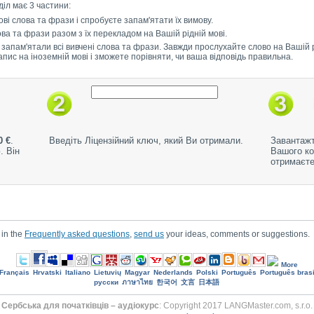
зділ має 3 частини:
ві слова та фрази і спробуєте запам'ятати їх вимову.
лова та фрази разом з їх перекладом на Вашій рідній мові.
 запам'ятали всі вивчені слова та фрази. Завжди прослухайте слово на Вашій рі
 запис на іноземній мові і зможете порівняти, чи ваша відповідь правильна.
0 €
.
Введіть Ліцензійний ключ, який Ви отримали.
Завантажт
. Він
Вашого ко
отримаєте
 in the
Frequently asked questions
,
send us
your ideas, comments or suggestions.
More
Français
Hrvatski
Italiano
Lietuvių
Magyar
Nederlands
Polski
Português
Português brasi
русски
ภาษาไทย
한국어
文言
日本語
Сербська для початківців – аудіокурс
: Copyright 2017 LANGMaster.com, s.r.o.