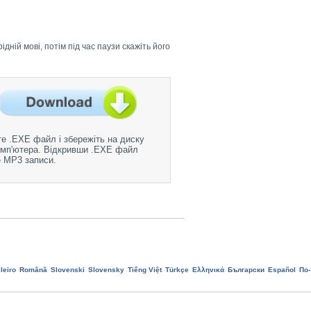
дній мові, потім під час паузи скажіть його
е .EXE файл і збережіть на диску
мп'ютера. Відкривши .EXE файл
 MP3 записи.
leiro
Română
Slovenski
Slovensky
Tiếng Việt
Türkçe
Ελληνικά
Български
Еspañol
По-