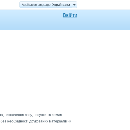
Application language:
Україньска
Ввійти
ла, визначення часу, покупки та земля.
 без необхідності друкованих матеріалів чи