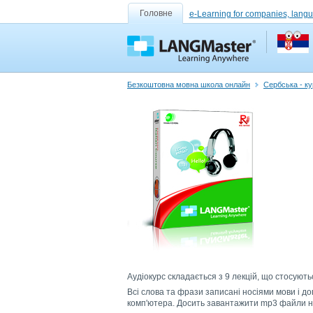
Головне
e-Learning for companies, lang
Безкоштовна мовна школа онлайн
Сербська - ку
Аудіокурс складається з 9 лекцій, що стосуютьс
Всі слова та фрази записані носіями мови і до
комп'ютера. Досить завантажити mp3 файли на