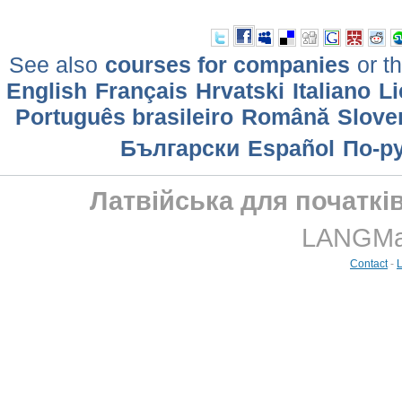
See also
courses for companies
or th
English
Français
Hrvatski
Italiano
Li
Português brasileiro
Română
Slove
Български
Еspañol
По-р
Латвійська для початків
LANGMast
Contact
-
L