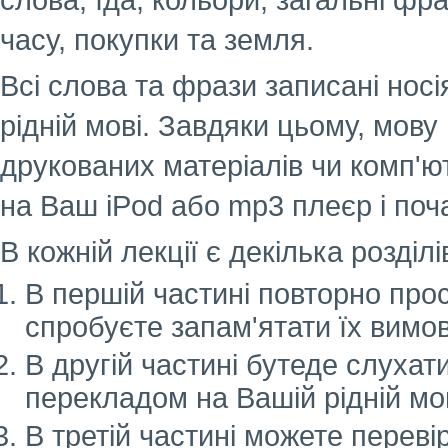
слова, їда, кольори, загальні фр
часу, покупки та земля.
Всі слова та фрази записані нос
рідній мові. Завдяки цьому, мову
друкованих матеріалів чи комп'
на Ваш iPod або mp3 плеєр і поч
В кожній лекції є декілька розділ
В першій частині повторно прос
спробуєте запам'ятати їх вимов
В другій частині бутеде слухати
перекладом на Вашій рідній мов
В третій частині можете перевір