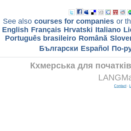
See also
courses for companies
or th
English
Français
Hrvatski
Italiano
Li
Português brasileiro
Română
Slove
Български
Еspañol
По-р
Кхмерська для початків
LANGMast
Contact
-
L