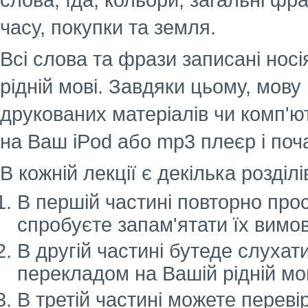
слова, їда, кольори, загальні фр
часу, покупки та земля.
Всі слова та фрази записані нос
рідній мові. Завдяки цьому, мову
друкованих матеріалів чи комп'
на Ваш iPod або mp3 плеєр і поч
В кожній лекції є декілька розділ
В першій частині повторно прос
спробуєте запам'ятати їх вимов
В другій частині бутеде слухати
перекладом на Вашій рідній мов
В третій частині можете перевір