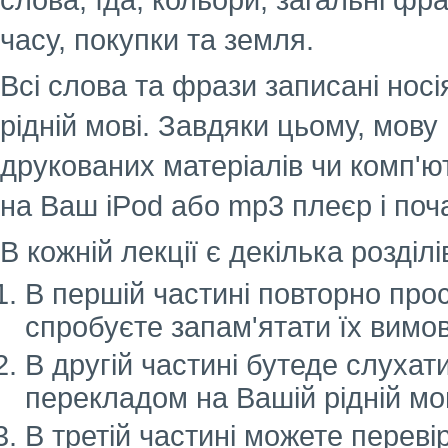
слова, їда, кольори, загальні фр
часу, покупки та земля.
Всі слова та фрази записані нос
рідній мові. Завдяки цьому, мову
друкованих матеріалів чи комп'
на Ваш iPod або mp3 плеєр і поч
В кожній лекції є декілька розділ
В першій частині повторно прос
спробуєте запам'ятати їх вимов
В другій частині бутеде слухати
перекладом на Вашій рідній мов
В третій частині можете перевір