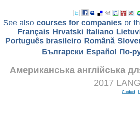
See also
courses for companies
or th
Français
Hrvatski
Italiano
Lietuv
Português brasileiro
Română
Slove
Български
Еspañol
По-р
Американська англійська для
2017 LANGM
Contact
-
L