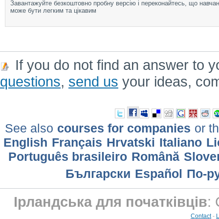
Завантажуйте безкоштовно пробну версію і переконайтесь, що навча
може бути легким та цікавим
If you do not find an answer to y
questions
,
send us
your ideas, co
See also
courses for companies
or th
English
Français
Hrvatski
Italiano
Li
Português brasileiro
Română
Slove
Български
Еspañol
По-р
Ірландська для початківців
:
Contact
-
L