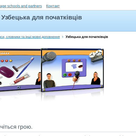
uage schools and partners
Контакт
Узбецька для початківців
рси, словники та інші мовні доповнення
Узбецька для початківців
чіться грою.