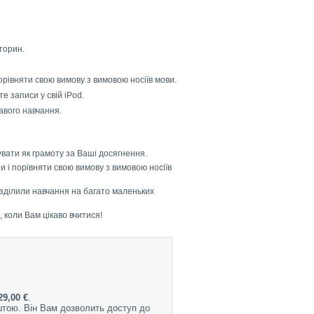
кторин.
орівняти свою вимову з вимовою носіїв мови.
е записи у свій iPod.
кавого навчання.
увати як грамоту за Ваші досягнення.
и і порівняти свою вимову з вимовою носіїв
озділили навчання на багато маленьких
 коли Вам цікаво вчитися!
29,00 €
.
штою. Він Вам дозволить доступ до