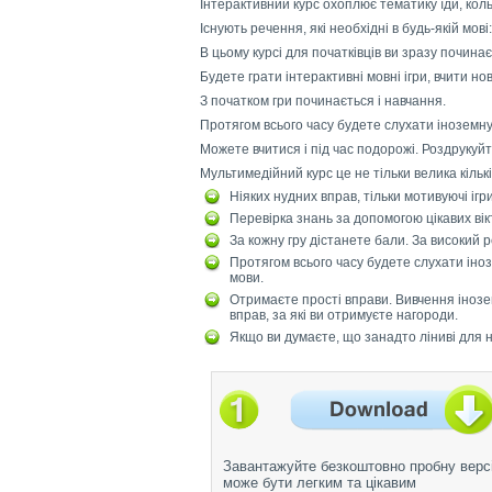
Інтерактивний курс охоплює тематику їди, кольо
Існують речення, які необхідні в будь-якій мові
В цьому курсі для початківців ви зразу починає
Будете грати інтерактивні мовні ігри, вчити н
З початком гри починається і навчання.
Протягом всього часу будете слухати іноземну
Можете вчитися і під час подорожі. Роздрукуйт
Мультимедійний курс це не тільки велика кільк
Ніяких нудних вправ, тільки мотивуючі ігри
Перевірка знань за допомогою цікавих вік
За кожну гру дістанете бали. За високий 
Протягом всього часу будете слухати іноз
мови.
Отримаєте прості вправи. Вивчення інозе
вправ, за які ви отримуєте нагороди.
Якщо ви думаєте, що занадто ліниві для н
Завантажуйте безкоштовно пробну версі
може бути легким та цікавим