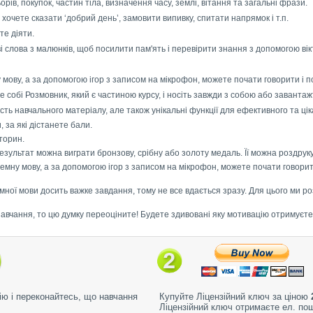
рів, покупок, частин тіла, визначення часу, землі, вітання та загальні фрази.
: хочете сказати ‘добрий день’, замовити випивку, спитати напрямок і т.п.
те діяти.
ові слова з малюнків, щоб посилити пам'ять і перевірити знання з допомогою ві
 мову, а за допомогою ігор з записом на мікрофон, можете почати говорити і п
е собі Розмовник, який є частиною курсу, і носіть завжди з собою або завантажт
ість навчального матеріалу, але також унікальні функції для ефективного та ці
, за які дістанете бали.
торин.
результат можна виграти бронзову, срібну або золоту медаль. Її можна роздрук
емну мову, а за допомогою ігор з записом на мікрофон, можете почати говорит
мної мови досить важке завдання, тому не все вдається зразу. Для цього ми р
авчання, то цю думку переоціните! Будете здивовані яку мотивацію отримуєте,
ю і переконайтесь, що навчання
Купуйте Ліцензійний ключ за ціною
Ліцензійний ключ отримаєте ел. по