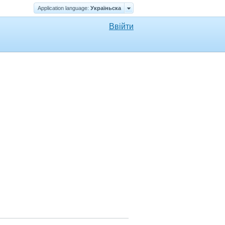
Application language:
Україньска
Ввійти