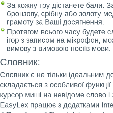
За кожну гру дістанете бали. 
бронзову, срібну або золоту ме
грамоту за Ваші досягнення.
Протягом всього часу будете с
ігор з записом на мікрофон, мо
вимову з вимовою носіїв мови.
Словник:
Словник є не тільки ідеальним д
складається з особливої функції
курсор миші на невідоме слово і 
EasyLex працює з додатками Intern