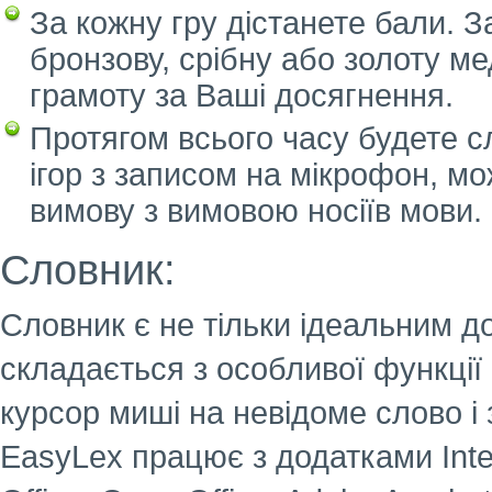
За кожну гру дістанете бали. 
бронзову, срібну або золоту ме
грамоту за Ваші досягнення.
Протягом всього часу будете с
ігор з записом на мікрофон, мо
вимову з вимовою носіїв мови.
Словник:
Словник є не тільки ідеальним д
складається з особливої функції
курсор миші на невідоме слово і 
EasyLex працює з додатками Intern