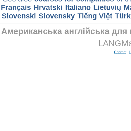
Français
Hrvatski
Italiano
Lietuvių
M
Slovenski
Slovensky
Tiếng Việt
Türk
Американська англійська для 
LANGMast
Contact
-
L