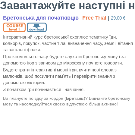
Завантажуйте наступні н
Бретонська для початківців
Free Trial
|
29,00 €
Інтерактивний курс бретонської охоплює тематику їди,
кольорів, покупок, частин тіла, визначення часу, землі, вітання
та загальні фрази.
Протягом всього часу будете слухати бретонську мову і за
допомогою ігор з записом до мікрофону почнете говорити.
Будете грати інтерактивні мовні ігри, вчити нові слова з
малюнків, щоб посилити пам'ять і перевірити знання з
допомогою вікторин.
З початком гри починається і навчання.
Ви плануєте поїздку за кордон (
Бретань
)? Вивчайте бретонську
мову та насолоджуйтеся своєю відпусткою більш активно!