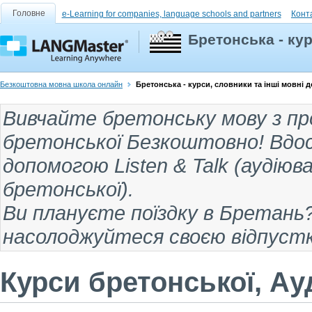
Головне
e-Learning for companies, language schools and partners
Конт
Бретонська - ку
Безкоштовна мовна школа онлайн
Бретонська - курси, словники та інші мовні
Вивчайте бретонську мову
з пр
бретонської
Безкоштовно! Вдос
допомогою Listen & Talk (
аудіюв
бретонської
).
Ви плануєте поїздку
в Бретань
насолоджуйтеся своєю відпуст
Курси бретонської, Ауд