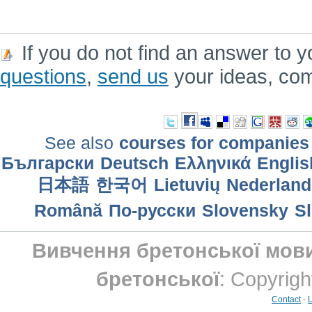
If you do not find an answer to y
questions
,
send us
your ideas, co
See also
courses for companies
Български
Deutsch
Ελληνικά
Englis
日本語
한국어
Lietuvių
Nederland
Română
По-русски
Slovensky
S
Вивчення бретонської мови
бретонської
: Copyrig
Contact
-
L