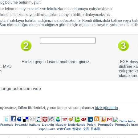
e üç bölüme bölünmüştür:
rar tekrar dinleyeceksiniz ve telaffuzlarını hatırlamaya çalışacaksınız.
 kendi dilinizde kaydedilmiş açıklamalarıyla birlikte dinleyeceksiniz.
arı hatırlayıp hatırlamadığınızı test edeceksiniz. Kendi dilinizdeki kelime veya kal
. Son olarak doğru olup olmadığınızı görmek için orjinal ses kaydını yabancı dilde di
Elinize geçen Lisans anahtarını giriniz.
.EXE dosya
ek. MP3
disk'ine k
n
çalıştırdı
olacaksını
r.langmaster.com web
rsanız, lütfen fikirlerinizi, yorumlarınız ve sorunlarınızı
bize gönderin
.
Daha fazla
Français
Hrvatski
Italiano
Lietuvių
Magyar
Nederlands
Polski
Português
Português brasi
Україньска
ภาษาไทย
한국어
文言
日本語