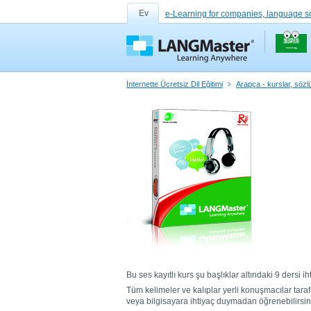
Ev
e-Learning for companies, language s
İnternette Ücretsiz Dil Eğitimi
Arapça - kurslar, sözlü
Bu ses kayıtlı kurs şu başlıklar altındaki 9 dersi ih
Tüm kelimeler ve kalıplar yerli konuşmacılar tara
veya bilgisayara ihtiyaç duymadan öğrenebilirsin