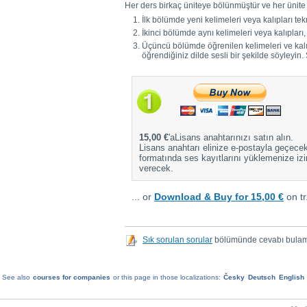
Her ders birkaç üniteye bölünmüştür ve her ünit
İlk bölümde yeni kelimeleri veya kalıpları tek
İkinci bölümde aynı kelimeleri veya kalıpları,
Üçüncü bölümde öğrenilen kelimeleri ve kalıpl
öğrendiğiniz dilde sesli bir şekilde söyleyin
15,00 €
'aLisans anahtarınızı satın alın.
Lisans anahtarı elinize e-postayla geçec
formatında ses kayıtlarını yüklemenize izi
verecek.
... or
Download & Buy for 15,00 €
on t
Sık sorulan sorular
bölümünde cevabı bulamıyo
See also
courses for companies
or this page in those localizations:
Česky
Deutsch
English