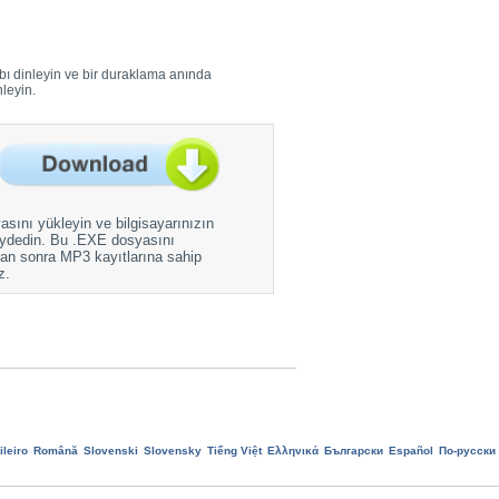
ıbı dinleyin ve bir duraklama anında
nleyin.
sını yükleyin ve bilgisayarınızın
aydedin. Bu .EXE dosyasını
ktan sonra MP3 kayıtlarına sahip
z.
leiro
Română
Slovenski
Slovensky
Tiếng Việt
Ελληνικά
Български
Еspañol
По-русски