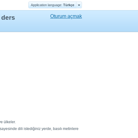
Application language:
Türkçe
Oturum açmak
 ders
ve ülkeler.
yesinde dili istediğiniz yerde, basılı metinlere