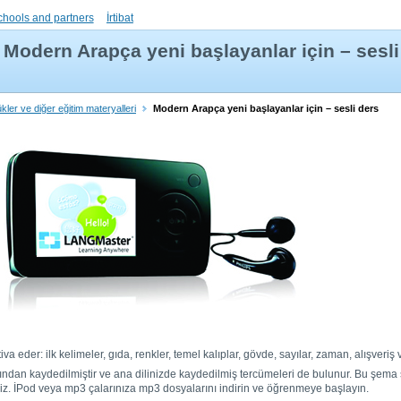
chools and partners
İrtibat
Modern Arapça yeni başlayanlar için – sesli
kler ve diğer eğitim materyalleri
Modern Arapça yeni başlayanlar için – sesli ders
tiva eder: ilk kelimeler, gıda, renkler, temel kalıplar, gövde, sayılar, zaman, alışveriş 
fından kaydedilmiştir ve ana dilinizde kaydedilmiş tercümeleri de bulunur. Bu şema sa
iz. İPod veya mp3 çalarınıza mp3 dosyalarını indirin ve öğrenmeye başlayın.